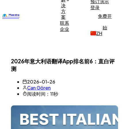
预订演示
决
登录
方
免费开
案
联系
始
企业
ZH
2026年意大利语翻译App排名前6：直白评
测
2026-01-26
Can Gören
阅读时间：11秒