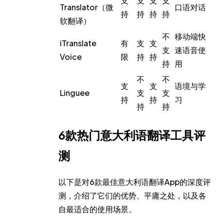
支
支
支
支
Translator（微
口语对话
持
持
持
持
软翻译）
不
移动端快
iTranslate
有
支
支
支
速语音使
Voice
限
持
持
持
用
不
不
支
支
语境与学
Linguee
支
支
持
持
习
持
持
6款热门意大利语翻译工具
评
测
以下是对6款最佳意大利语翻译App的深度评
测，介绍了它们的优势、平庸之处，以及各
自最适合的使用场景。