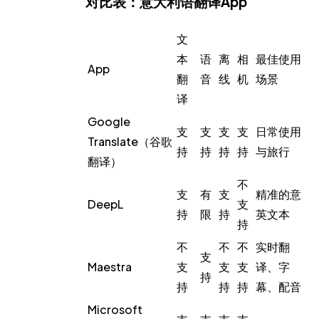
对比表：意大利语翻译App
文
本
语
离
相
最佳使用
App
翻
音
线
机
场景
译
Google
支
支
支
支
日常使用
Translate（谷歌
持
持
持
持
与旅行
翻译）
不
支
有
支
精准的意
DeepL
支
持
限
持
英文本
持
不
不
不
实时翻
支
Maestra
支
支
支
译、字
持
持
持
持
幕、配音
Microsoft