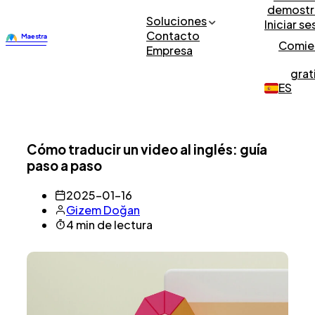
demostr
Soluciones
Iniciar se
Contacto
Comie
Empresa
grat
ES
Cómo traducir un video al inglés: guía
paso a paso
2025-01-16
Gizem Doğan
4 min de lectura