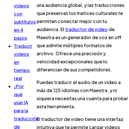
una audiencia global, y las traducciones
videos
que preservan los matices culturales te
con
permiten conectar mejor con tu
subtítulos
audiencia. El
traductor de video
de
en 4
Maestra es un generador de voz en off
pasos
que admite múltiples formatos de
Traducir
archivo. Ofrece una precisión y
videos
velocidad excepcionales que lo
en
diferencian de sus competidores.
tiempo
real
Puedes traducir el audio de un video a
¿Por
más de 125 idiomas con Maestra, y ni
qué
siquiera necesitas una cuenta para probar
usar IA
esta herramienta.
para la
traducción
El traductor de video tiene una interfaz
de
intuitiva que te permite cargar videos