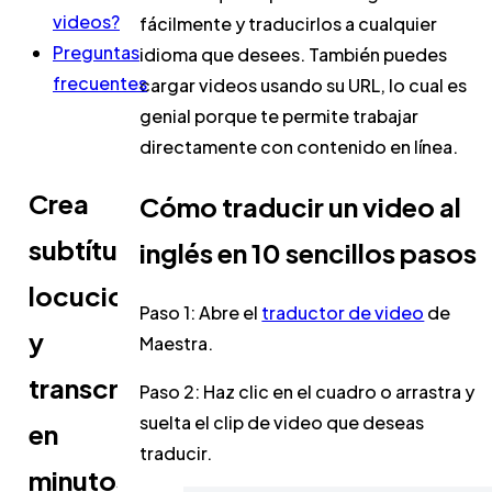
videos?
fácilmente y traducirlos a cualquier
Preguntas
idioma que desees. También puedes
frecuentes
cargar videos usando su URL, lo cual es
genial porque te permite trabajar
directamente con contenido en línea.
Crea
Cómo traducir un video al
subtítulos,
inglés en 10 sencillos pasos
locuciones
Paso 1:
Abre el
traductor de video
de
y
Maestra.
transcripciones
Paso 2:
Haz clic en el cuadro o arrastra y
suelta el clip de video que deseas
en
traducir.
minutos