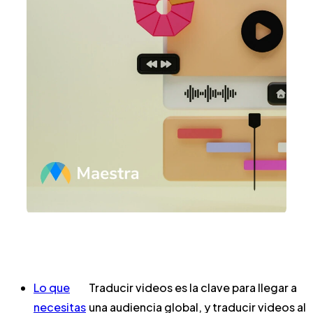
Lo que
Traducir videos es la clave para llegar a
necesitas
una audiencia global, y traducir videos al