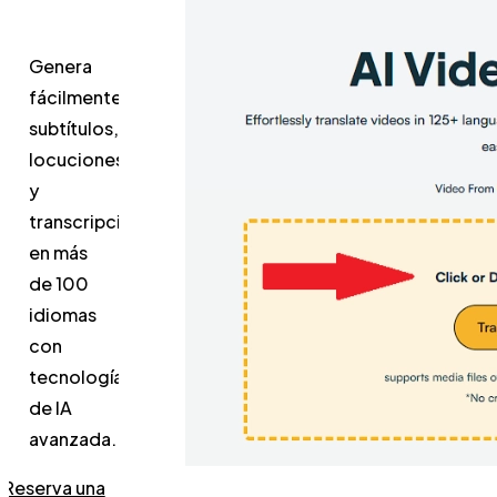
Genera
fácilmente
subtítulos,
locuciones
y
transcripciones
en más
de 100
idiomas
con
tecnología
de IA
avanzada.
Reserva una