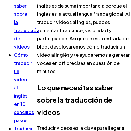
saber
inglés es de suma importancia porque el
sobre
inglés es la actual lengua franca global. Al
la
traducir videos al inglés, puedes
traducción
aumentar tu alcance, visibilidad y
de
participación. Así que en esta entrada de
videos
blog, desglosaremos cómo traducir un
Cómo
video al inglés y te ayudaremos a generar
traducir
voces en off precisas en cuestión de
un
minutos.
video
Lo que necesitas saber
al
inglés
sobre la traducción de
en 10
videos
sencillos
pasos
Traducir videos es la clave para llegar a
Traducir