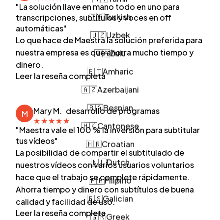
"La solución llave en mano todo en uno para
🇹🇷
Turkish
transcripciones, subtítulos y voces en off
automáticas"
🇺🇿
Uzbek
Lo que hace de Maestra la solución preferida para
🇿🇦
Zulu
nuestra empresa es que ahorra mucho tiempo y
dinero.
🇪🇹
Amharic
Leer la reseña completa
🇦🇿
Azerbaijani
🇧🇦
Bosnian
Mary M.
desarrollo de programas
M
★
★
★
★
★
🇭🇰
Cantonese
"Maestra vale el 100 % la inversión para subtitular
🇭🇷
Croatian
tus vídeos"
La posibilidad de compartir el subtitulado de
🇳🇱
Dutch
nuestros vídeos con varios usuarios voluntarios
🇵🇭
Filipino
hace que el trabajo se complete rápidamente.
Ahorra tiempo y dinero con subtítulos de buena
🇪🇸
Galician
calidad y facilidad de uso.
🇬🇷
Greek
Leer la reseña completa