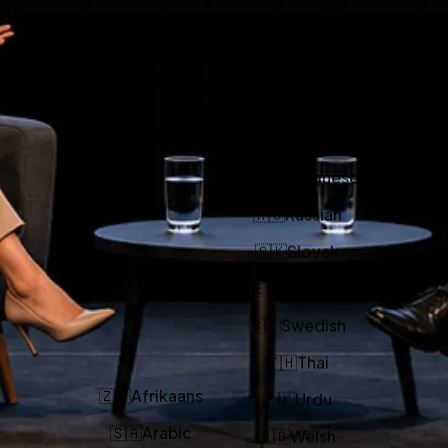
🇰🇷
Korean
🇱🇹
Lithuanian
🇮🇳
Malayalam
🇲🇳
Mongolian
🇦🇫
Pashto
🇵🇹
Portuguese
🇷🇺
Russian
🇸🇰
Slovak
🇪🇸
Spanish
🇸🇪
Swedish
🇹🇭
Thai
🇿🇦
Afrikaans
🇵🇰
Urdu
🇸🇦
Arabic
🇬🇧
Welsh