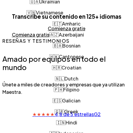
🇻🇳
Vietnamese
Transcribe su contenido en
125+ idiomas
🇪🇹
Amharic
Comienza gratis
🇦🇿
Azerbaijani
Comienza gratis
RESEÑAS Y TESTIMONIOS
🇧🇦
Bosnian
🇭🇰
Cantonese
Amado por equipos en todo el
🇭🇷
Croatian
mundo
🇳🇱
Dutch
Únete a miles de creadores y empresas que ya utilizan
🇵🇭
Filipino
Maestra.
🇪🇸
Galician
🇬🇷
Greek
★
★
★
★
★
4,8 de 5 estrellas
G2
🇮🇳
Hindi
🇮🇩
Indonesian