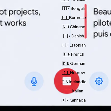
🇦🇲
Armenian
🇮🇳
Bengali
🇲🇲
Burmese
🇨🇳
Chinese
🇩🇰
Danish
🇪🇪
Estonian
🇫🇷
French
🇩🇪
German
🇮🇱
Hebrew
🇮🇸
Icelandic
🇮🇹
Italian
🇮🇳
Kannada