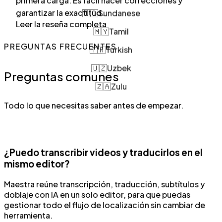
primera carga. Es fácil hacer correcciones y
🇮🇩
Sundanese
garantizar la exactitud.
Leer la reseña completa
🇲🇾
Tamil
🇹🇷
Turkish
PREGUNTAS FRECUENTES
🇺🇿
Uzbek
Preguntas comunes
🇿🇦
Zulu
Todo lo que necesitas saber antes de empezar.
¿Puedo transcribir videos y traducirlos en el
mismo editor?
Maestra reúne transcripción, traducción, subtítulos y
doblaje con IA en un solo editor, para que puedas
gestionar todo el flujo de localización sin cambiar de
herramienta.