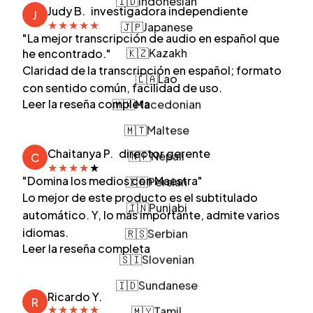
Judy B.
investigadora independiente
J
🇯🇵
Japanese
★
★
★
★
★
"La mejor transcripción de audio en español que
🇰🇿
Kazakh
he encontrado."
Claridad de la transcripción en español; formato
🇱🇦
Lao
con sentido común, facilidad de uso.
🇲🇰
Macedonian
Leer la reseña completa
🇲🇹
Maltese
🇳🇵
Nepali
Chaitanya P.
director gerente
C
★
★
★
★
★
🇮🇷
Persian
"Domina los medios con Maestra"
Lo mejor de este producto es el subtitulado
🇮🇳
Punjabi
automático. Y, lo más importante, admite varios
🇷🇸
Serbian
idiomas.
Leer la reseña completa
🇸🇮
Slovenian
🇮🇩
Sundanese
Ricardo Y.
R
🇲🇾
Tamil
★
★
★
★
★