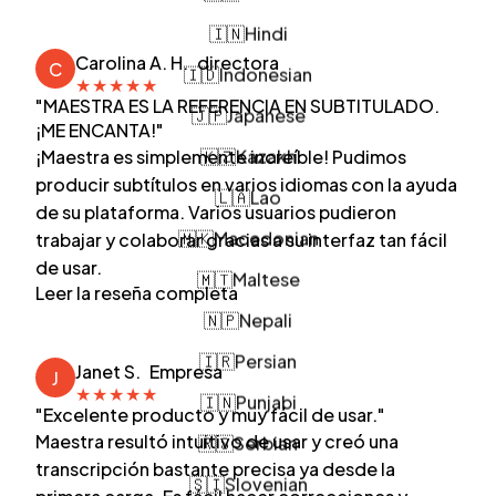
🇮🇳
Hindi
Carolina A. H.
directora
🇮🇩
Indonesian
C
★
★
★
★
★
"MAESTRA ES LA REFERENCIA EN SUBTITULADO.
🇯🇵
Japanese
¡ME ENCANTA!"
🇰🇿
Kazakh
¡Maestra es simplemente increíble! Pudimos
producir subtítulos en varios idiomas con la ayuda
🇱🇦
Lao
de su plataforma. Varios usuarios pudieron
🇲🇰
Macedonian
trabajar y colaborar gracias a su interfaz tan fácil
de usar.
🇲🇹
Maltese
Leer la reseña completa
🇳🇵
Nepali
🇮🇷
Persian
Janet S.
Empresa
J
🇮🇳
Punjabi
★
★
★
★
★
"Excelente producto y muy fácil de usar."
🇷🇸
Serbian
Maestra resultó intuitivo de usar y creó una
transcripción bastante precisa ya desde la
🇸🇮
Slovenian