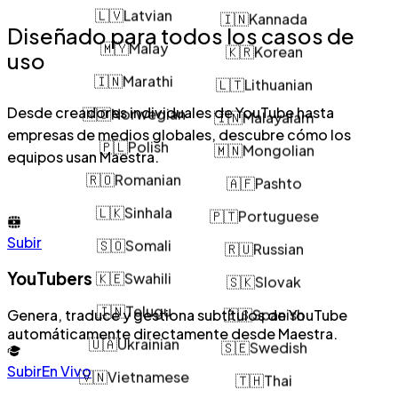
🇱🇻
Latvian
🇮🇳
Kannada
Diseñado para todos los casos de
🇲🇾
Malay
uso
🇰🇷
Korean
🇮🇳
Marathi
🇱🇹
Lithuanian
🇳🇴
Norwegian
Desde creadores individuales de YouTube hasta
🇮🇳
Malayalam
empresas de medios globales, descubre cómo los
🇵🇱
Polish
equipos usan Maestra.
🇲🇳
Mongolian
🇷🇴
Romanian
🇦🇫
Pashto
🇱🇰
Sinhala
🇵🇹
Portuguese
🇸🇴
Somali
Subir
🇷🇺
Russian
🇰🇪
Swahili
YouTubers
🇸🇰
Slovak
🇮🇳
Telugu
Genera, traduce y gestiona subtítulos de YouTube
🇪🇸
Spanish
automáticamente directamente desde Maestra.
🇺🇦
Ukrainian
🇸🇪
Swedish
🇻🇳
Vietnamese
Subir
En Vivo
🇹🇭
Thai