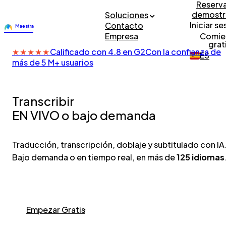
Reserva
demostr
Soluciones
Iniciar se
Contacto
Empresa
Comie
grat
★
★
★
★
★
Calificado con 4.8 en G2
Con la confianza de
ES
más de 5 M+ usuarios
Transcribir
EN VIVO o bajo demanda
Traducción, transcripción, doblaje y subtitulado con IA
Bajo demanda o en tiempo real, en más de
125 idiomas
Empezar Gratis