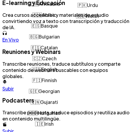
🇿🇦
Afrikaans
E-learning y Educación
🇵🇰
Urdu
🇸🇦
Arabic
Crea cursos accesibles y materiales de estudio
🇬🇧
Welsh
convirtiendo voz a texto con transcripción y traducción
🇪🇸
Basque
de IA.
🇧🇬
Bulgarian
En Vivo
🇪🇸
Catalan
Reuniones y Webinars
🇨🇿
Czech
Transcribe reuniones, traduce subtítulos y comparte
🇺🇸
English
contenido de webinars buscables con equipos
globales.
🇫🇮
Finnish
Subir
🇬🇪
Georgian
🇮🇳
Gujarati
Podcasters
🇭🇺
Hungarian
Transcribe podcasts, traduce episodios y reutiliza audio
en contenido multilingüe.
🇮🇪
Irish
Subir