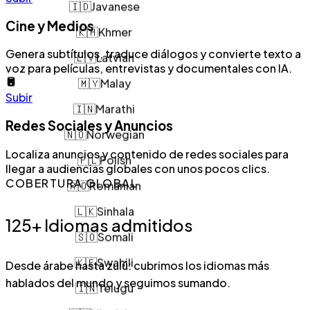
🇮🇩
Javanese
Cine y Medios
🇰🇭
Khmer
🇱🇻
Latvian
Genera subtítulos, traduce diálogos y convierte texto a
voz para películas, entrevistas y documentales con IA.
🇲🇾
Malay
Subir
🇮🇳
Marathi
Redes Sociales y Anuncios
🇳🇴
Norwegian
Localiza anuncios y contenido de redes sociales para
🇵🇱
Polish
llegar a audiencias globales con unos pocos clics.
🇷🇴
Romanian
COBERTURA GLOBAL
🇱🇰
Sinhala
125+ Idiomas admitidos
🇸🇴
Somali
🇰🇪
Swahili
Desde árabe hasta zulú: cubrimos los idiomas más
🇮🇳
Telugu
hablados del mundo y seguimos sumando.
🇺🇦
Ukrainian