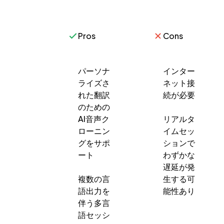
Pros
Cons
パーソナ
インター
ライズさ
ネット接
れた翻訳
続が必要
のための
AI音声ク
リアルタ
ローニン
イムセッ
グをサポ
ションで
ート
わずかな
遅延が発
複数の言
生する可
語出力を
能性あり
伴う多言
語セッシ