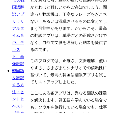
国語翻
がどれほど難しいかをご存知でしょう。間
訳アプ
違った翻訳機は、丁寧なフレーズをぎこち
リ：リ
ない、あるいは混乱させるものに変えてし
アルタ
まう可能性があります。だからこそ、最高
イム音
の翻訳アプリは、単語ごとの正確さだけで
声、テ
なく、自然で文脈を理解した結果を提供す
キス
るのです。
ト、画
このブログでは、正確さ、文脈理解、使い
像翻訳
やすさ、さまざまなシナリオでの信頼性に
韓国語
基づいて、最高の韓国語翻訳アプリを試し
を翻訳
てリストアップしました。
する方
法：ヒ
ここにある各アプリは、異なる翻訳の課題
ントと
を解決します。韓国語を学んでいる場合で
ベスト
も、ソウルを旅行している場合でも、仕事
プラク