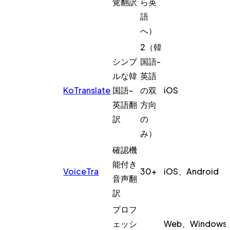
覚翻訳
ら英
語
へ）
2（韓
シンプ
国語-
ルな韓
英語
KoTranslate
国語-
の双
iOS
英語翻
方向
訳
の
み）
確認機
能付き
VoiceTra
30+
iOS、Android
音声翻
訳
プロフ
ェッシ
Web、Windows