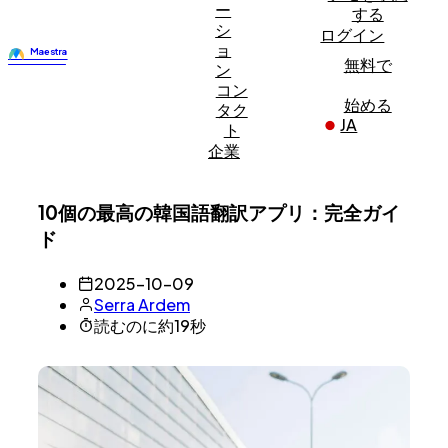
ー
する
シ
ログイン
ョ
無料で
ン
コン
始める
タク
JA
ト
企業
10個の最高の韓国語翻訳アプリ：完全ガイ
ド
2025-10-09
Serra Ardem
読むのに約19秒