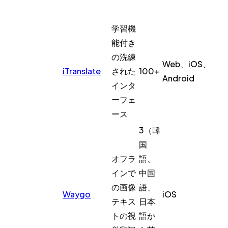
学習機
能付き
の洗練
Web、iOS、
iTranslate
された
100+
Android
インタ
ーフェ
ース
3（韓
国
オフラ
語、
インで
中国
の画像
語、
Waygo
iOS
テキス
日本
トの視
語か