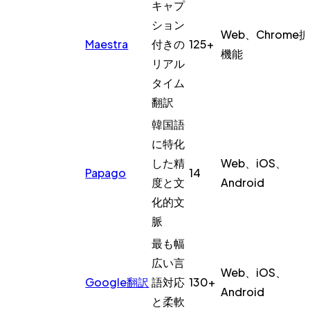
キャプ
ション
Web、Chrome
Maestra
付きの
125+
機能
リアル
タイム
翻訳
韓国語
に特化
した精
Web、iOS、
Papago
14
度と文
Android
化的文
脈
最も幅
広い言
Web、iOS、
Google翻訳
語対応
130+
Android
と柔軟