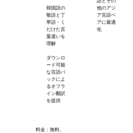
語とその
韓国語の
他のアジ
敬語と丁
ア言語ペ
寧語・く
アに最適
だけた言
化
葉遣いを
理解
ダウンロ
ード可能
な言語パ
ックによ
るオフラ
イン翻訳
を提供
料金：
無料。