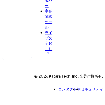
ダバ
ー
字幕
翻訳
ツー
ル
ライ
ブ文
字起
こし
© 2026 Katara Tech, Inc. 全著作権所有.
コンタクト
約
セキュリティ