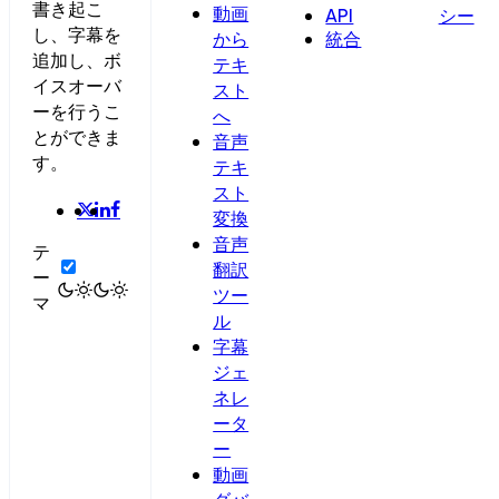
書き起こ
動画
API
シー
し、字幕を
から
統合
追加し、ボ
テキ
イスオーバ
スト
ーを行うこ
へ
とができま
音声
す。
テキ
スト
変換
音声
テ
翻訳
ー
ツー
マ
ル
字幕
ジェ
ネレ
ータ
ー
動画