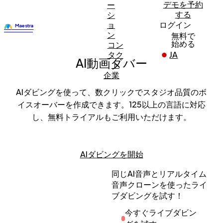
デモを予約
ー
する
シ
ョ
ログイン
ン
無料で
始める
コン
タク
JA
AI動画ダバー
ト
企業
AIダビングを使って、数クリックでスタジオ品質のボ
イスオーバーを作成できます。125以上の言語に対応
し、無料トライアルもご利用いただけます。
AIダビングを開始
同じAI音声とリアルタイム
音声クローンを使ったライ
ブダビングを試す！
今すぐライブダビン