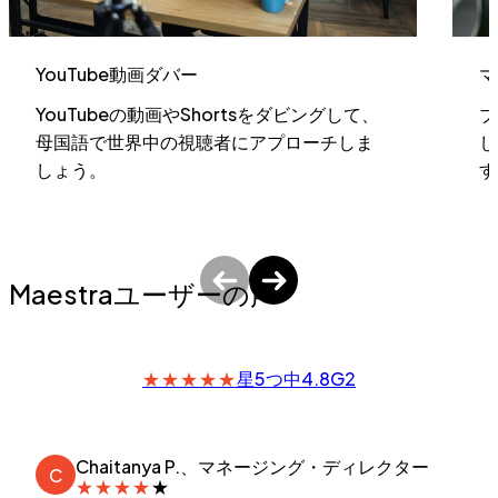
YouTube動画ダバー
マ
YouTubeの動画やShortsをダビングして、
ブ
母国語で世界中の視聴者にアプローチしま
し
しょう。
す
Maestraユーザーの声
★
★
★
★
★
星5つ中4.8
G2
Chaitanya P.、マネージング・ディレクター
C
★
★
★
★
★