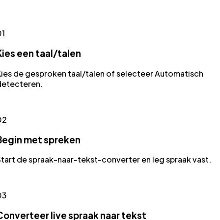
01
Kies een taal/talen
ies de gesproken taal/talen of selecteer Automatisch
detecteren.
02
Begin met spreken
tart de spraak-naar-tekst-converter en leg spraak vast.
03
Converteer live spraak naar tekst