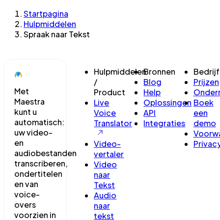
Startpagina
Hulpmiddelen
Spraak naar Tekst
Hulpmiddelen
Bronnen
Bedrijf
/
Blog
Prijzen
Met
Product
Help
Onder
Maestra
Live
Oplossingen
Boek
kunt u
Voice
API
een
automatisch:
Translator
Integraties
demo
uw video-
Voorw
en
Video-
Privac
audiobestanden
vertaler
transcriberen,
Video
ondertitelen
naar
en van
Tekst
voice-
Audio
overs
naar
voorzien in
tekst