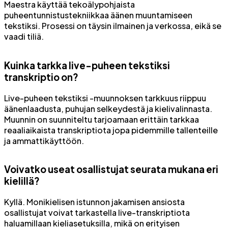
Maestra käyttää tekoälypohjaista
puheentunnistustekniikkaa äänen muuntamiseen
tekstiksi. Prosessi on täysin ilmainen ja verkossa, eikä se
vaadi tiliä.
Kuinka tarkka live-puheen tekstiksi
transkriptio on?
Live-puheen tekstiksi -muunnoksen tarkkuus riippuu
äänenlaadusta, puhujan selkeydestä ja kielivalinnasta.
Muunnin on suunniteltu tarjoamaan erittäin tarkkaa
reaaliaikaista transkriptiota jopa pidemmille tallenteille
ja ammattikäyttöön.
Voivatko useat osallistujat seurata mukana eri
kielillä?
Kyllä. Monikielisen istunnon jakamisen ansiosta
osallistujat voivat tarkastella live-transkriptiota
haluamillaan kieliasetuksilla, mikä on erityisen