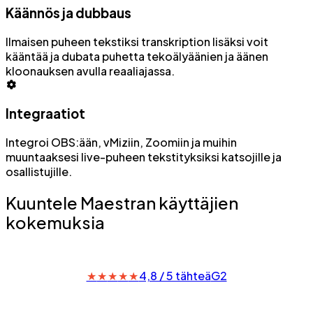
Käännös ja dubbaus
Ilmaisen puheen tekstiksi transkription lisäksi voit
kääntää ja dubata puhetta tekoälyäänien ja äänen
kloonauksen avulla reaaliajassa.
Integraatiot
Integroi OBS:ään, vMiziin, Zoomiin ja muihin
muuntaaksesi live-puheen tekstityksiksi katsojille ja
osallistujille.
Kuuntele Maestran käyttäjien
kokemuksia
★
★
★
★
★
4,8 / 5 tähteä
G2