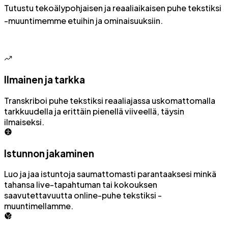
Tutustu tekoälypohjaisen ja reaaliaikaisen puhe tekstiksi
-muuntimemme etuihin ja ominaisuuksiin.
Ilmainen ja tarkka
Transkriboi puhe tekstiksi reaaliajassa uskomattomalla
tarkkuudella ja erittäin pienellä viiveellä, täysin
ilmaiseksi.
Istunnon jakaminen
Luo ja jaa istuntoja saumattomasti parantaaksesi minkä
tahansa live-tapahtuman tai kokouksen
saavutettavuutta online-puhe tekstiksi -
muuntimellamme.