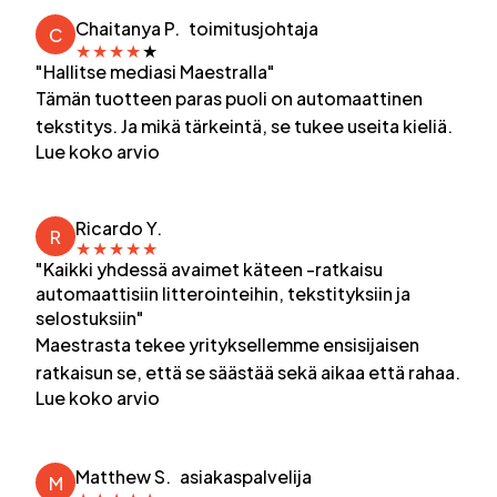
Chaitanya P.
toimitusjohtaja
C
★
★
★
★
★
"Hallitse mediasi Maestralla"
Tämän tuotteen paras puoli on automaattinen
tekstitys. Ja mikä tärkeintä, se tukee useita kieliä.
Lue koko arvio
Ricardo Y.
R
★
★
★
★
★
"Kaikki yhdessä avaimet käteen -ratkaisu
automaattisiin litterointeihin, tekstityksiin ja
selostuksiin"
Maestrasta tekee yrityksellemme ensisijaisen
ratkaisun se, että se säästää sekä aikaa että rahaa.
Lue koko arvio
Matthew S.
asiakaspalvelija
M