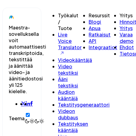
Työkalut
Resurssit
Yritys
/
Blogi
Hinnoit
Maestra-
Tuote
Apua
Yritys
sovelluksella
Live
Ratkaisut
Varaa
voit
Voice
API
demo
automaattisesti
Translator
Integraatiot
Ehdot
transkriptoida,
Tietos
tekstittää
Videokääntäjä
ja äänittää
Video
video- ja
tekstiksi
äänitiedostosi
Ääni
yli 125
tekstiksi
kielelle.
Audion
kääntäjä
Tekstitysgeneraattori
Videon
dubbaus
Teema
Tekstityksen
kääntäjä