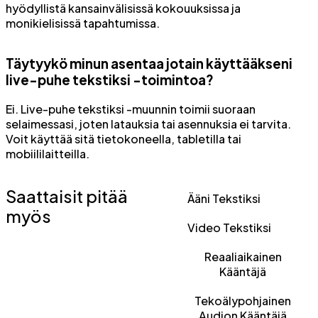
hyödyllistä kansainvälisissä kokouuksissa ja
monikielisissä tapahtumissa.
Täytyykö minun asentaa jotain käyttääkseni
live-puhe tekstiksi -toimintoa?
Ei. Live-puhe tekstiksi -muunnin toimii suoraan
selaimessasi, joten latauksia tai asennuksia ei tarvita.
Voit käyttää sitä tietokoneella, tabletilla tai
mobiililaitteilla.
Saattaisit pitää
Ääni Tekstiksi
myös
Video Tekstiksi
Reaaliaikainen
Kääntäjä
Tekoälypohjainen
Audion Kääntäjä