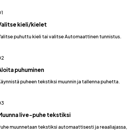
01
Valitse kieli/kielet
alitse puhuttu kieli tai valitse Automaattinen tunnistus.
02
Aloita puhuminen
äynnistä puheen tekstiksi muunnin ja tallenna puhetta.
03
Muunna live-puhe tekstiksi
uhe muunnetaan tekstiksi automaattisesti ja reaaliajassa,