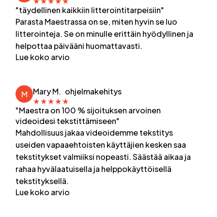
★
★
★
★
★
"täydellinen kaikkiin litterointitarpeisiin"
Parasta Maestrassa on se, miten hyvin se luo
litterointeja. Se on minulle erittäin hyödyllinen ja
helpottaa päivääni huomattavasti.
Lue koko arvio
Mary M.
ohjelmakehitys
M
★
★
★
★
★
"Maestra on 100 % sijoituksen arvoinen
videoidesi tekstittämiseen"
Mahdollisuus jakaa videoidemme tekstitys
useiden vapaaehtoisten käyttäjien kesken saa
tekstitykset valmiiksi nopeasti. Säästää aikaa ja
rahaa hyvälaatuisella ja helppokäyttöisellä
tekstityksellä.
Lue koko arvio