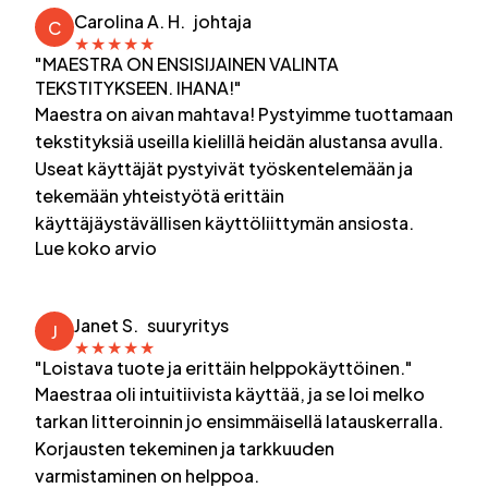
Carolina A. H.
johtaja
C
★
★
★
★
★
"MAESTRA ON ENSISIJAINEN VALINTA
TEKSTITYKSEEN. IHANA!"
Maestra on aivan mahtava! Pystyimme tuottamaan
tekstityksiä useilla kielillä heidän alustansa avulla.
Useat käyttäjät pystyivät työskentelemään ja
tekemään yhteistyötä erittäin
käyttäjäystävällisen käyttöliittymän ansiosta.
Lue koko arvio
Janet S.
suuryritys
J
★
★
★
★
★
"Loistava tuote ja erittäin helppokäyttöinen."
Maestraa oli intuitiivista käyttää, ja se loi melko
tarkan litteroinnin jo ensimmäisellä latauskerralla.
Korjausten tekeminen ja tarkkuuden
varmistaminen on helppoa.