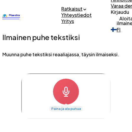
Varaa d
Ratkaisut
Kirjaudu
Yhteystiedot
Aloit
Yritys
ilmain
FI
Ilmainen puhe tekstiksi
Muunna puhe tekstiksi reaaliajassa, täysin ilmaiseksi.