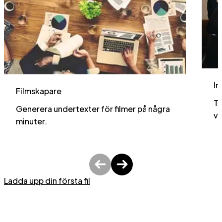
In
Filmskapare
Te
Generera undertexter för filmer på några
vi
minuter.
Ladda upp din första fil