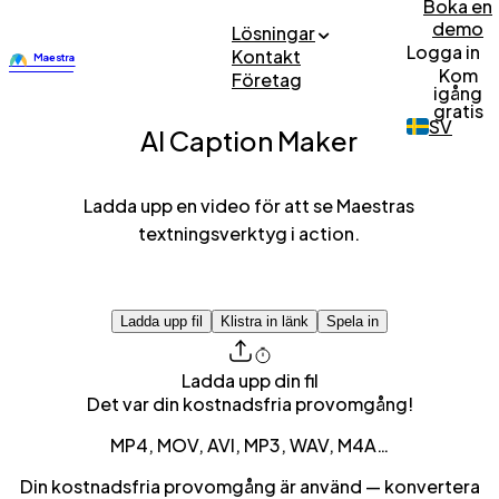
Boka en
demo
Lösningar
Logga in
Kontakt
Kom
Företag
igång
gratis
SV
AI Caption Maker
Ladda upp en video för att se Maestras
textningsverktyg i action.
Ladda upp fil
Klistra in länk
Spela in
Ladda upp din fil
Det var din kostnadsfria provomgång!
MP4, MOV, AVI, MP3, WAV, M4A…
Din kostnadsfria provomgång är använd — konvertera