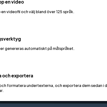
pp en video
en videofil och välj bland över 125 språk.
gsverktyg
er genereras automatiskt på målspråket.
a och exportera
och formatera undertexterna, och exportera dem sedan i 
r.