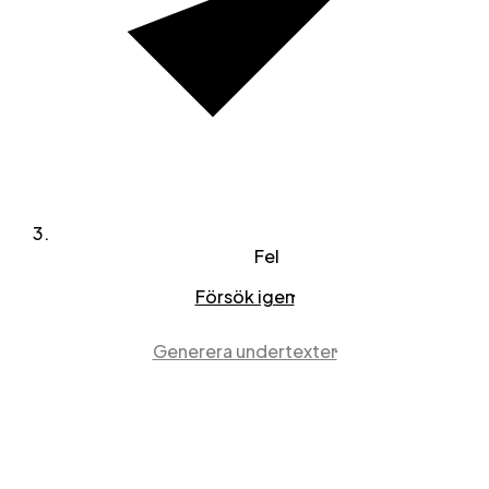
Fel
Försök igen
Generera undertexter