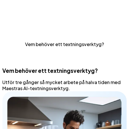
och nå en global publik.
Förbättrad tillgänglighet
Undertexter gör att hörselskadade och utländska
målgrupper kan ta del av innehållet.
Vem behöver ett textningsverktyg?
Vem behöver ett textningsverktyg?
Utför tre gånger så mycket arbete på halva tiden med
Maestras
AI-textningsverktyg
.