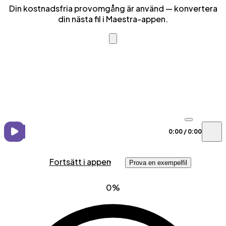
Din kostnadsfria provomgång är använd — konvertera
din nästa fil i Maestra-appen.
0:00
/
0:00
Fortsätt i appen
Prova en exempelfil
0%