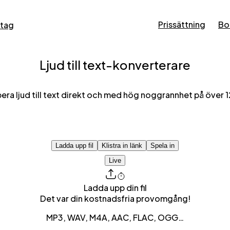
Prissättning
Bo
tag
Ljud till text-konverterare
bera ljud till text direkt och med hög noggrannhet på över 1
Ladda upp fil
Klistra in länk
Spela in
Live
Ladda upp din fil
Det var din kostnadsfria provomgång!
MP3, WAV, M4A, AAC, FLAC, OGG…