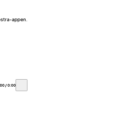
estra-appen.
:00
/
0:00