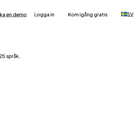
SV
ka en demo
Logga in
Kom igång gratis
25 språk.