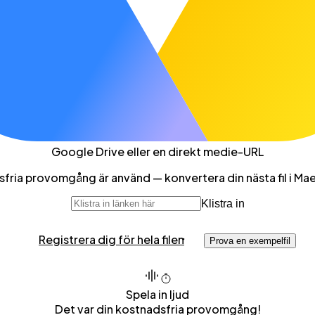
Google Drive
eller en direkt medie-URL
sfria provomgång är använd — konvertera din nästa fil i Ma
Klistra in
Registrera dig för hela filen
Prova en exempelfil
Spela in ljud
Det var din kostnadsfria provomgång!