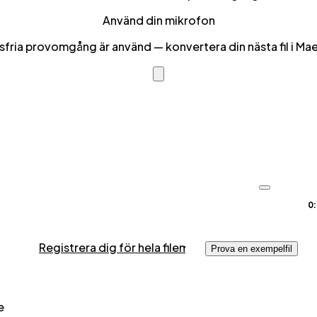
Använd din mikrofon
sfria provomgång är använd — konvertera din nästa fil i Ma
0
Registrera dig för hela filen
Prova en exempelfil
e