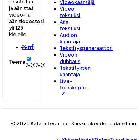
tekstittää
Videokääntäjä
ja äänittää
Video
video- ja
tekstiksi
äänitiedostosi
Ääni
yli 125
tekstiksi
kielelle.
Audion
kääntäjä
Tekstitysgeneraattori
Videon
dubbaus
Teema
Tekstityksen
kääntäjä
Live-
transkriptio
© 2026 Katara Tech, Inc. Kaikki oikeudet pidätetään.
Yhteystiedot
Tietoa
Turvallisuus