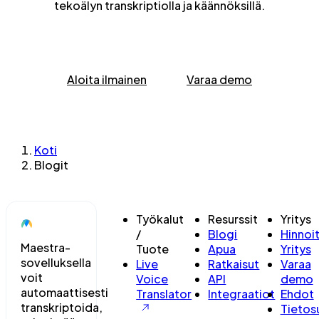
tekoälyn transkriptiolla ja käännöksillä.
Aloita ilmainen
Varaa demo
Koti
Blogit
Työkalut
Resurssit
Yritys
/
Blogi
Hinnoit
Maestra-
Tuote
Apua
Yritys
sovelluksella
Live
Ratkaisut
Varaa
voit
Voice
API
demo
automaattisesti
Translator
Integraatiot
Ehdot
transkriptoida,
Tietos