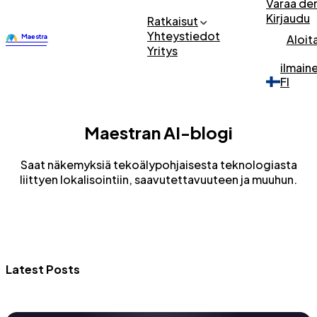
Varaa d
Kirjaudu
Ratkaisut
Yhteystiedot
Aloit
Yritys
ilmain
FI
Maestran AI-blogi
Saat näkemyksiä tekoälypohjaisesta teknologiasta
liittyen lokalisointiin, saavutettavuuteen ja muuhun.
Latest Posts