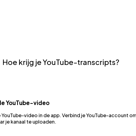
Ondertiteling nu toevoegen
Dubben en stemklonen
Maak realistische voice-overs met je gekloonde stem
of premium AI-stemmen in meerdere talen.
Localiseren met AI
Hoe krijg je YouTube-transcripts?
de YouTube-video
 YouTube-video in de app. Verbind je YouTube-account om
ar je kanaal te uploaden.