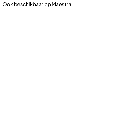
Ook beschikbaar op Maestra:
Live transcriptie en vertaling
Transcribeer en vertaal spraak in realtime en geef deze
in elke taal weer als ondertiteling.
Probeer AI-transcriptie
Automatische ondertiteling
Voeg ondertiteling in elke taal toe aan de YouTube-
video.