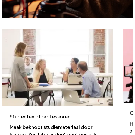
C
Studenten of professoren
He
Maak beknopt studiemateriaal door
an
langere YouTube-video's met één klik