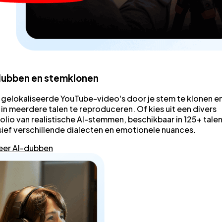
dubben en stemklonen
gelokaliseerde YouTube-video's door je stem te klonen e
in meerdere talen te reproduceren. Of kies uit een divers
olio van realistische AI-stemmen, beschikbaar in 125+ talen
sief verschillende dialecten en emotionele nuances.
eer AI-dubben