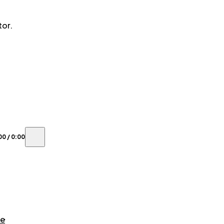
tor.
00
/
0:00
be