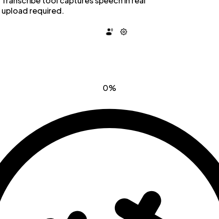
 Transcribe tool captures speech in real
 upload required.
0%