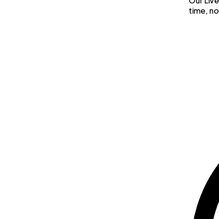
Our Live
time, no