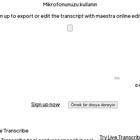
Mikrofonunuzu kullanın
n up to export or edit the transcript with maestra online edi
0:
Sign up now
Örnek bir dosya deneyin
ve Transcribe
Try Live Transcri