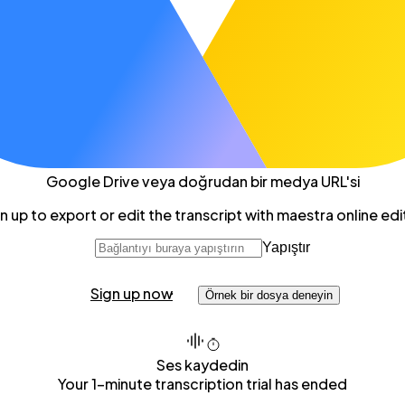
Google Drive
veya doğrudan bir medya URL'si
n up to export or edit the transcript with maestra online edi
Yapıştır
Sign up now
Örnek bir dosya deneyin
Ses kaydedin
Your 1-minute transcription trial has ended