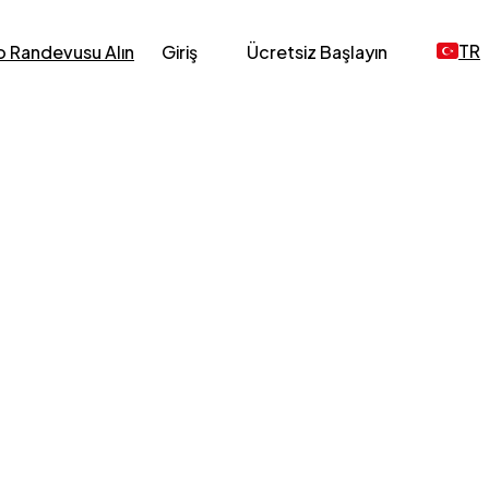
TR
 Randevusu Alın
Giriş
Ücretsiz Başlayın