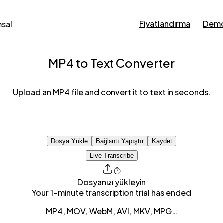
Fiyatlandırma
Demo
sal
MP4 to Text Converter
Upload an MP4 file and convert it to text in seconds.
Dosya Yükle
Bağlantı Yapıştır
Kaydet
Live Transcribe
Dosyanızı yükleyin
Your 1-minute transcription trial has ended
MP4, MOV, WebM, AVI, MKV, MPG…