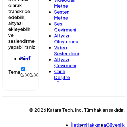
olarak
Metne
transkribe
Sesten
edebilir,
Metne
altyazı
Ses
ekleyebilir
Çevirmeni
ve
Altyazı
seslendirme
Oluşturucu
yapabilirsiniz.
Video
Seslendirici
Altyazı
Çevirmeni
Canlı
Tema
Deşifre
© 2026 Katara Tech, Inc. Tüm hakları saklıdır.
İletişim
Hakkında
Güvenlik