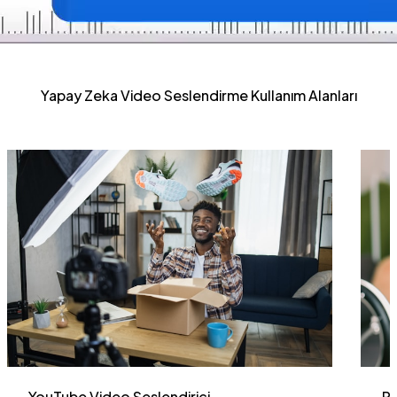
Yapay Zeka Video Seslendirme Kullanım Alanları
YouTube Video Seslendirici
Pa