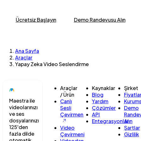
Ücretsiz Başlayın
Demo Randevusu Alın
Ana Sayfa
Araçlar
Yapay Zeka Video Seslendirme
Araçlar
Kaynaklar
Şirket
/ Ürün
Blog
Fiyatl
Maestra ile
Canlı
Yardım
Kurums
videolarınızı
Sesli
Çözümler
Demo
ve ses
Çevirmen
API
Rande
dosyalarınızı
Entegrasyonlar
Alın
125'den
Video
Şartlar
fazla dilde
Çevirmeni
Gizlilik
otomatik
Videodan