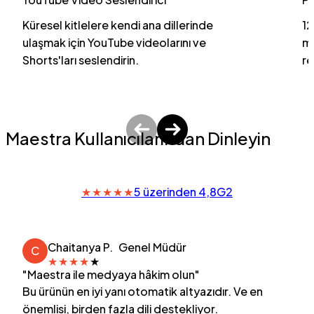
Küresel kitlelere kendi ana dillerinde
12
ulaşmak için YouTube videolarını ve
ma
Shorts'ları seslendirin.
re
Maestra Kullanıcılarından Dinleyin
★
★
★
★
★
5 üzerinden 4,8
G2
Chaitanya P.
Genel Müdür
C
★
★
★
★
★
"Maestra ile medyaya hâkim olun"
Bu ürünün en iyi yanı otomatik altyazıdır. Ve en
önemlisi, birden fazla dili destekliyor.