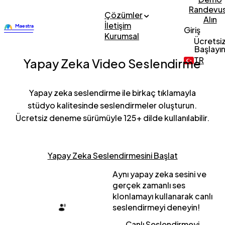
Randevu
Çözümler
Alın
İletişim
Giriş
Kurumsal
Ücretsi
Başlayı
TR
Yapay Zeka Video Seslendirme
Yapay zeka seslendirme ile birkaç tıklamayla
stüdyo kalitesinde seslendirmeler oluşturun.
Ücretsiz deneme sürümüyle 125+ dilde kullanılabilir.
Yapay Zeka Seslendirmesini Başlat
Aynı yapay zeka sesini ve
gerçek zamanlı ses
klonlamayı kullanarak canlı
seslendirmeyi deneyin!
Canlı Seslendirmeyi