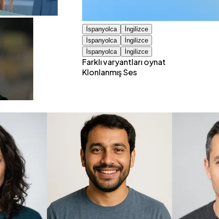
İspanyolca
İngilizce
İspanyolca
İngilizce
İspanyolca
İngilizce
Farklı varyantları oynat
Klonlanmış Ses