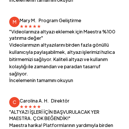
Mary M.
Program Geliştirme
M
★
★
★
★
★
"Videolarınıza altyazı eklemek için Maestra %100
yatırıma değer"
Videolarımızın altyazılarını birden fazla gönüllü
kullanıcıyla paylaşabilmek, altyazı işlerimizi hızlıca
bitirmemizi sağlıyor. Kaliteli altyazı ve kullanım
kolaylığı ile zamandan ve paradan tasarruf
sağlıyor.
İncelemenin tamamını okuyun
Carolina A. H.
Direktör
C
★
★
★
★
★
"ALTYAZI İŞLERİ İÇİN BAŞVURULACAK YER
MAESTRA. ÇOK BEĞENDİK!"
Maestra harika! Platformlarının yardımıyla birden