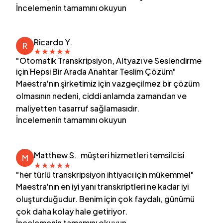
İncelemenin tamamını okuyun
Ricardo Y.
R
★
★
★
★
★
"Otomatik Transkripsiyon, Altyazı ve Seslendirme
için Hepsi Bir Arada Anahtar Teslim Çözüm"
Maestra'nın şirketimiz için vazgeçilmez bir çözüm
olmasının nedeni, ciddi anlamda zamandan ve
maliyetten tasarruf sağlamasıdır.
İncelemenin tamamını okuyun
Matthew S.
müşteri hizmetleri temsilcisi
M
★
★
★
★
★
"her türlü transkripsiyon ihtiyacı için mükemmel"
Maestra'nın en iyi yanı transkriptleri ne kadar iyi
oluşturduğudur. Benim için çok faydalı, günümü
çok daha kolay hale getiriyor.
İncelemenin tamamını okuyun