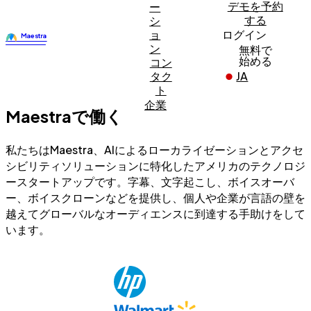
デモを予約
ー
する
シ
ョ
ログイン
ン
無料で
始める
コン
タク
JA
ト
企業
Maestraで働く
私たちはMaestra、AIによるローカライゼーションとアクセ
シビリティソリューションに特化したアメリカのテクノロジ
ースタートアップです。字幕、文字起こし、ボイスオーバ
ー、ボイスクローンなどを提供し、個人や企業が言語の壁を
越えてグローバルなオーディエンスに到達する手助けをして
います。