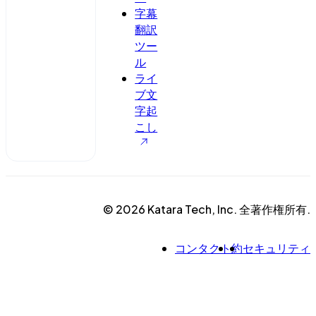
字幕
翻訳
ツー
ル
ライ
ブ文
字起
こし
© 2026 Katara Tech, Inc. 全著作権所有.
コンタクト
約
セキュリティ