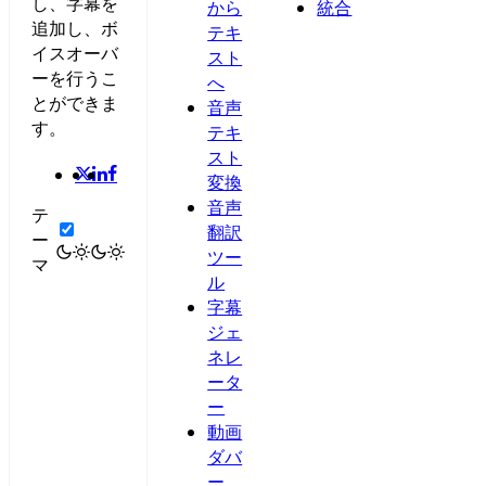
し、字幕を
から
統合
追加し、ボ
テキ
イスオーバ
スト
ーを行うこ
へ
とができま
音声
す。
テキ
スト
変換
音声
テ
翻訳
ー
ツー
マ
ル
字幕
ジェ
ネレ
ータ
ー
動画
ダバ
ー