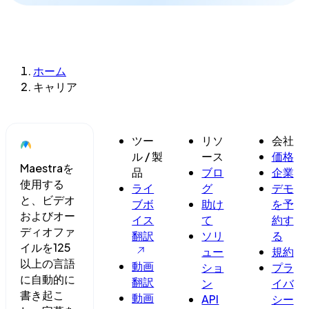
ホーム
キャリア
ツー
リソ
会社
ル / 製
ース
価格
Maestraを
品
ブロ
企業
使用する
ライ
グ
デモ
と、ビデオ
ブボ
助け
を予
およびオー
イス
て
約す
ディオファ
翻訳
ソリ
る
イルを125
ュー
規約
以上の言語
動画
ショ
プラ
に自動的に
翻訳
ン
イバ
書き起こ
動画
API
シー