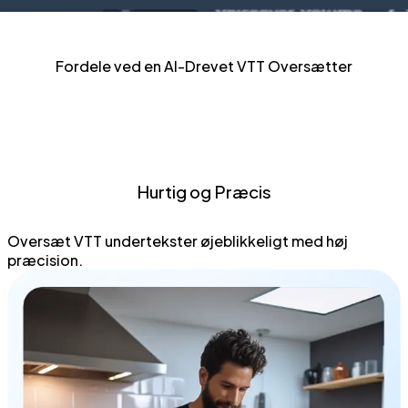
Fordele ved en AI-Drevet VTT Oversætter
Hurtig og Præcis
Oversæt VTT undertekster
øjeblikkeligt
med
høj
præcision
.