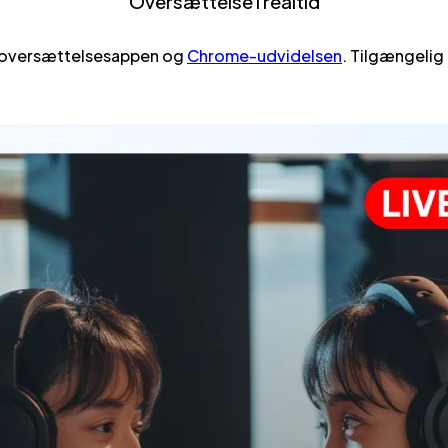
Oversættelse i realtid
veoversættelsesappen og
Chrome-udvidelsen
. Tilgængelig