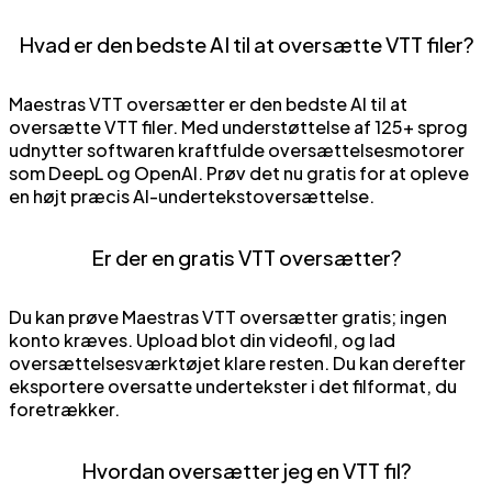
Hvad er den bedste AI til at oversætte VTT filer?
Maestras VTT oversætter er den bedste AI til at
oversætte VTT filer. Med understøttelse af 125+ sprog
udnytter softwaren kraftfulde oversættelsesmotorer
som DeepL og OpenAI. Prøv det nu gratis for at opleve
en højt præcis AI-undertekstoversættelse.
Er der en gratis VTT oversætter?
Du kan prøve Maestras VTT oversætter gratis; ingen
konto kræves. Upload blot din videofil, og lad
oversættelsesværktøjet klare resten. Du kan derefter
eksportere oversatte undertekster i det filformat, du
foretrækker.
Hvordan oversætter jeg en VTT fil?