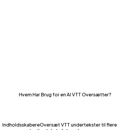
Få AI-oversættelser af høj kvalitet uden de høje
omkostninger ved manuel oversættelse.
YouTube Integration
Brug online VTT oversætteren til at skabe og redigere
YouTube undertekster direkte fra Maestra.
Tilgængelighed
Øg tilgængeligheden og rækkevidden af dit indhold
ved at oversætte VTT undertekster til forskellige
Hvem Har Brug for en AI VTT Oversætter?
sprog.
Indholdsskabere
Oversæt VTT undertekster
til flere