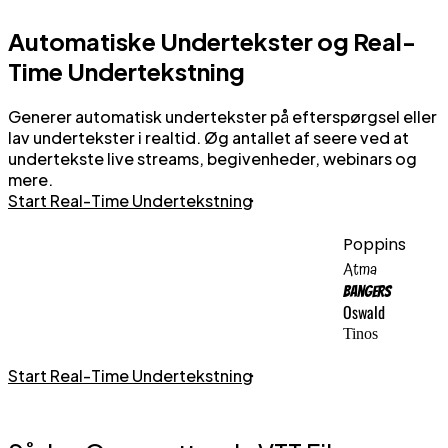
Automatiske Undertekster og Real-
Time Undertekstning
Generer automatisk undertekster på efterspørgsel eller
lav undertekster i realtid. Øg antallet af seere ved at
undertekste live streams, begivenheder, webinars og
mere.
Start Real-Time Undertekstning
Poppins
Atma
Bangers
Oswald
Tinos
Start Real-Time Undertekstning