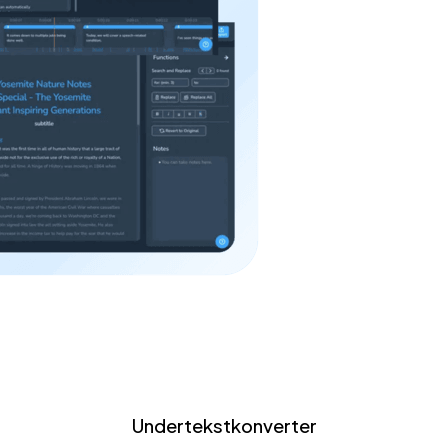
Undertekstkonverter