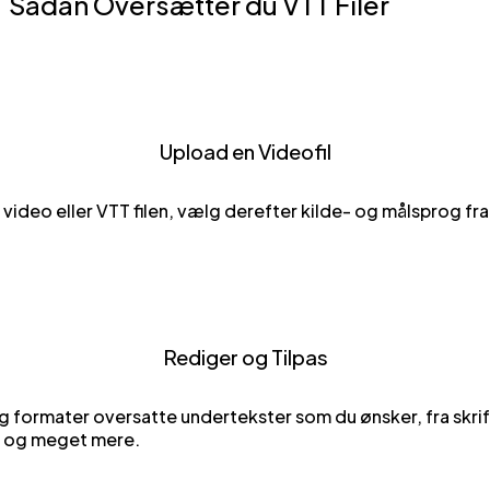
Sådan Oversætter du VTT Filer
Upload en Videofil
video eller VTT filen, vælg derefter kilde- og målsprog fra
Rediger og Tilpas
 formater oversatte undertekster som du ønsker, fra skrift
, og meget mere.