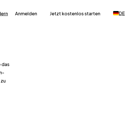
DE
dern
Anmelden
Jetzt kostenlos starten
e das
n-
 zu