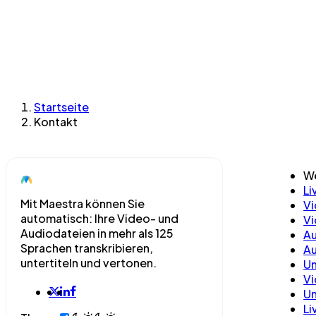
Startseite
Kontakt
We
Li
Mit Maestra können Sie
Vi
automatisch: Ihre Video- und
Vi
Audiodateien in mehr als 125
Au
Sprachen transkribieren,
Au
untertiteln und vertonen.
Un
V
Un
Li