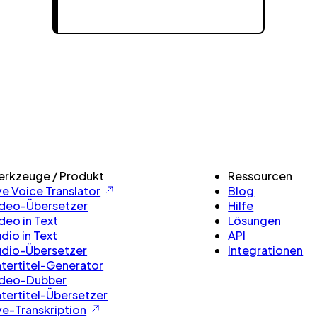
rkzeuge / Produkt
Ressourcen
ve Voice Translator
Blog
deo-Übersetzer
Hilfe
deo in Text
Lösungen
dio in Text
API
dio-Übersetzer
Integrationen
tertitel-Generator
ideo-Dubber
tertitel-Übersetzer
ve-Transkription