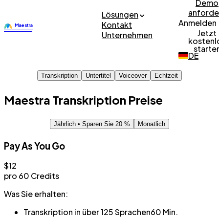
Demo
anforde
Lösungen
Anmelden
Kontakt
Jetzt
Unternehmen
kostenl
starte
DE
Transkription
Untertitel
Voiceover
Echtzeit
Maestra
Transkription
Preise
Jährlich
• Sparen Sie 20 %
Monatlich
Pay As You Go
$12
pro 60 Credits
Was Sie erhalten:
Transkription in über 125 Sprachen
60 Min.