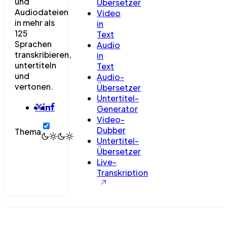
und
Übersetzer
Audiodateien
Video
in mehr als
in
125
Text
Sprachen
Audio
transkribieren,
in
untertiteln
Text
und
Audio-
vertonen.
Übersetzer
Untertitel-
Generator
Video-
Dubber
Thema
Untertitel-
Übersetzer
Live-
Transkription