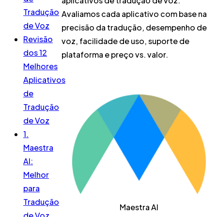
aplicativos de tradução de voz.
Tradução
Avaliamos cada aplicativo com base na
de Voz
precisão da tradução, desempenho de
Revisão
voz, facilidade de uso, suporte de
dos 12
plataforma e preço vs. valor.
Melhores
Aplicativos
de
Tradução
de Voz
1.
Maestra
AI:
Melhor
para
Tradução
Maestra AI
de Voz