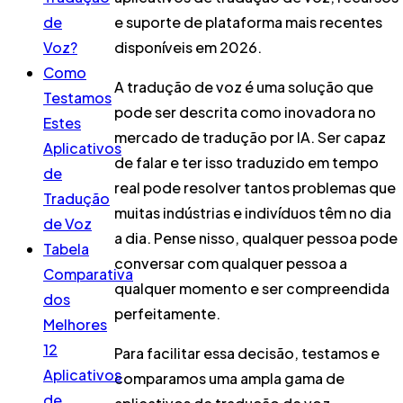
de
e suporte de plataforma mais recentes
Voz?
disponíveis em 2026.
Como
A tradução de voz é uma solução que
Testamos
pode ser descrita como inovadora no
Estes
mercado de tradução por IA. Ser capaz
Aplicativos
de falar e ter isso traduzido em tempo
de
real pode resolver tantos problemas que
Tradução
muitas indústrias e indivíduos têm no dia
de Voz
a dia. Pense nisso, qualquer pessoa pode
Tabela
conversar com qualquer pessoa a
Comparativa
qualquer momento e ser compreendida
dos
perfeitamente.
Melhores
12
Para facilitar essa decisão, testamos e
Aplicativos
comparamos uma ampla gama de
de