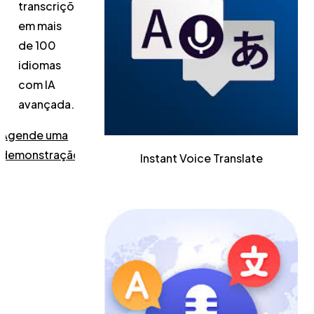
transcrições
em mais
de 100
idiomas
com IA
avançada.
Agende uma
demonstração
Instant Voice Translate