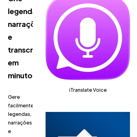
legendas,
narrações
e
transcrições
em
minutos
iTranslate Voice
Gere
facilmente
legendas,
narrações
e