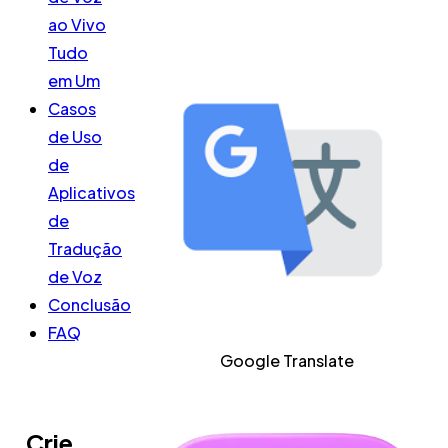
ao Vivo
Tudo
em Um
Casos
de Uso
de
Aplicativos
de
Tradução
de Voz
Conclusão
FAQ
Google Translate
Crie