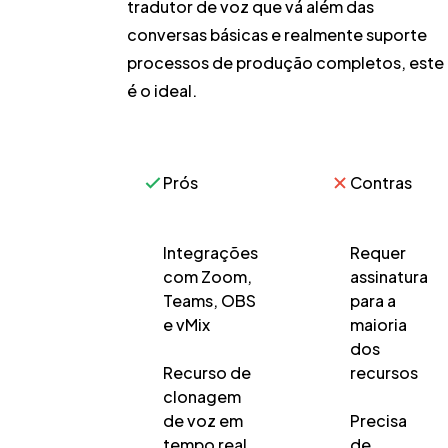
tradutor de voz que vá além das
conversas básicas e realmente suporte
processos de produção completos, este
é o ideal.
Prós
Contras
Integrações
Requer
com Zoom,
assinatura
Teams, OBS
para a
e vMix
maioria
dos
Recurso de
recursos
clonagem
de voz em
Precisa
tempo real
de