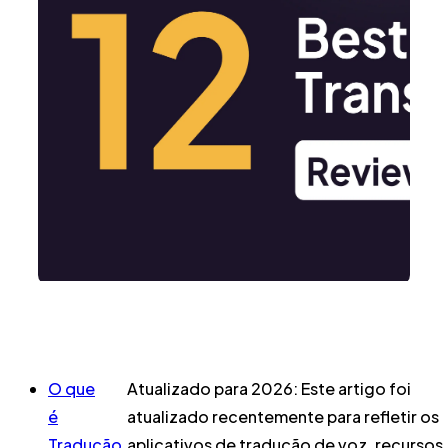
O que
Atualizado para 2026:
Este artigo foi
é
atualizado recentemente para refletir os
Tradução
aplicativos de tradução de voz, recursos