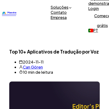
demonstr
Soluções
Login
Contato
Comec
Empresa
grátis
PT
Top 10+ Aplicativos de Tradução por Voz
2024-11-11
Can Gören
10 min de leitura