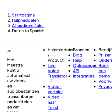
Startpagina
Hulpmiddelen
AI-audiovertaler
Dutch to Spanish
Hulpmiddelen
Bronnen
Bedrijf
/
Blog
Prijzen
Met
Product
Help
Onder
Maestra
Live
Oplossingen
Boek
kunt u
Voice
API
een
automatisch:
Translator
Integraties
demo
uw video-
Voorw
en
Video-
Privac
audiobestanden
vertaler
transcriberen,
Video
ondertitelen
naar
en van
Tekst