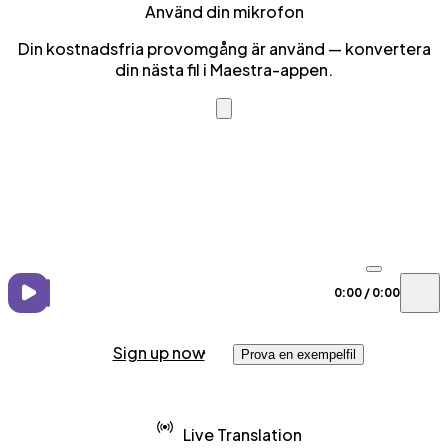
Använd din mikrofon
Din kostnadsfria provomgång är använd — konvertera
din nästa fil i Maestra-appen.
0:00
/
0:00
Sign up now
Prova en exempelfil
Live Translation