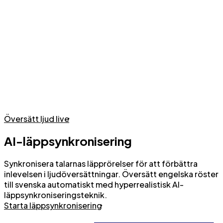
Live ljudöversättning med AI-röster eller röstkloning
Översätt ljud live
AI-läppsynkronisering
Synkronisera talarnas läpprörelser för att förbättra
inlevelsen i ljudöversättningar. Översätt engelska röster
till svenska automatiskt med hyperrealistisk AI-
läppsynkroniseringsteknik.
Starta läppsynkronisering