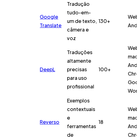
Tradução
tudo-em-
Google
Web
um de texto,
130+
Translate
And
câmera e
voz
Web
Traduções
mac
altamente
And
DeepL
precisas
100+
Chr
para uso
Go
profissional
Wor
Exemplos
contextuais
Web
e
mac
Reverso
18
ferramentas
And
de
Chr