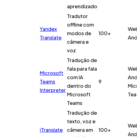
aprendizado
Tradutor
offline com
Yandex
Web
modos de
100+
Translate
And
câmera e
voz
Tradução de
fala para fala
Web
Microsoft
com IA
And
Teams
9
dentro do
Mic
Interpreter
Microsoft
Tea
Teams
Tradução de
texto, voz e
Web
iTranslate
câmera em
100+
And