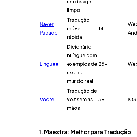
um design
limpo
Tradução
Naver
Web
móvel
14
Papago
And
rápida
Dicionário
bilíngue com
Linguee
exemplos de
25+
Web
uso no
mundo real
Tradução de
Vocre
voz sem as
59
iOS
mãos
1. Maestra: Melhor para Tradução