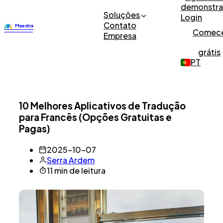
demonstr
Soluções
Login
Contato
Comec
Empresa
grátis
PT
10 Melhores Aplicativos de Tradução
para Francês (Opções Gratuitas e
Pagas)
2025-10-07
Serra Ardem
11 min de leitura