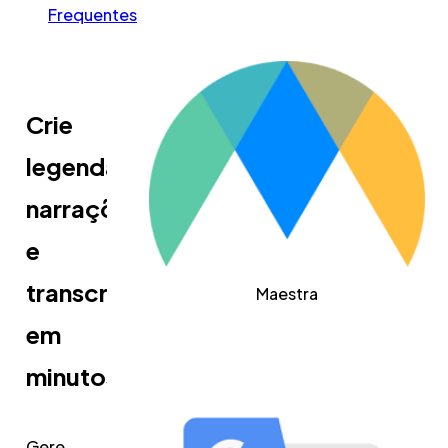
Frequentes
Crie
legendas,
narrações
e
transcrições
Maestra
em
minutos
Gere