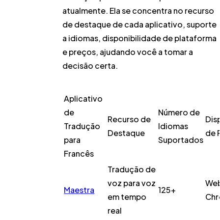
atualmente. Ela se concentra no recurso
de destaque de cada aplicativo, suporte
a idiomas, disponibilidade de plataforma
e preços, ajudando você a tomar a
decisão certa.
Aplicativo
de
Número de
Recurso de
Dis
Tradução
Idiomas
Destaque
de 
para
Suportados
Francês
Tradução de
voz para voz
Web
Maestra
125+
em tempo
Ch
real