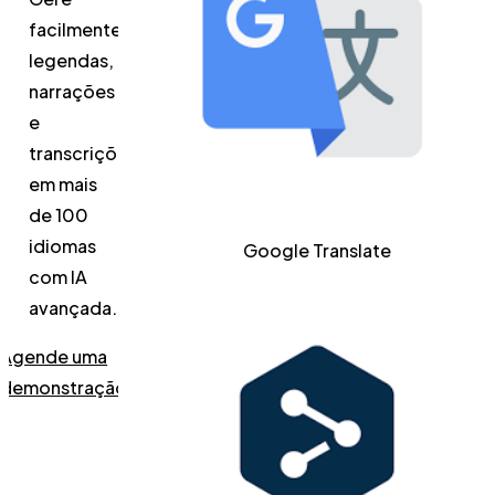
facilmente
legendas,
narrações
e
transcrições
em mais
de 100
idiomas
Google Translate
com IA
avançada.
Agende uma
demonstração