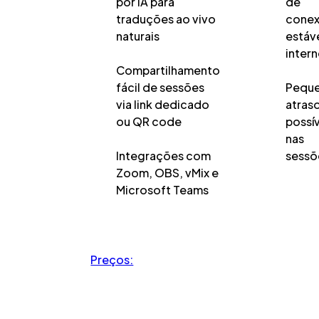
por IA para
de
traduções ao vivo
cone
naturais
estáve
intern
Compartilhamento
fácil de sessões
Pequ
via link dedicado
atras
ou QR code
possí
nas
Integrações com
sessõ
Zoom, OBS, vMix e
Microsoft Teams
Preços: