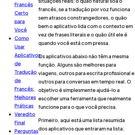
situações reais: o quão natural soa o
Francês
francês, se a tradução por voz funciona
Certo
sem atrasos constrangedores, o quão
para
bem o aplicativo lida com o contexto em
Você
vez de frases literais e o quão útil ele é
Como
quando você está com pressa.
Usar
Aplicativos
Os aplicativos abaixo não têm a mesma
de
função. Alguns são melhores para
Tradução
viagens, outros para escrita profissional e
de
outros para conversas em tempo real. O
Francês:
objetivo é simplesmente ajudá-lo a
Melhores
escolher uma ferramenta que realmente
Práticas
funcione para o que você precisa.
Veredito
Primeiro, aqui está uma lista resumida
Final
dos aplicativos que entraram na lista:
Perguntas